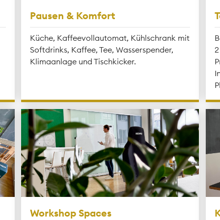
Pausen & Komfort
T
Küche, Kaffeevollautomat, Kühlschrank mit
B
Softdrinks, Kaffee, Tee, Wasserspender,
2
Klimaanlage und Tischkicker.
P
I
P
Workshop Spaces
K