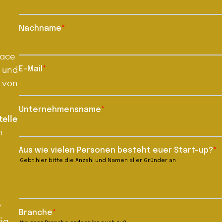
pace
 und
n von
elle
n
7
ig