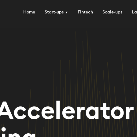
Home
Start-ups
Fintech
Scale-ups
La
Accelerator
ing